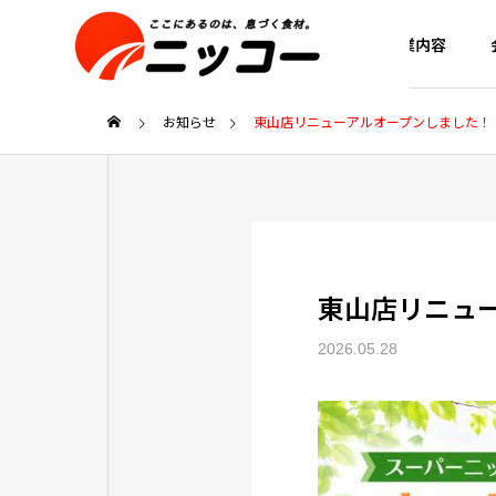
事業内容
お知らせ
東山店リニューアルオープンしました！
会社概要
ごあいさつ
company
事業内容
東山店リニュ
service
2026.05.28
圧倒的鮮