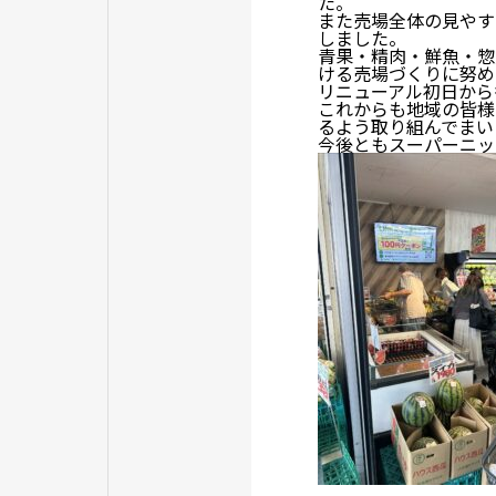
た。
また売場全体の見やす
しました。
青果・精肉・鮮魚・惣
ける売場づくりに努め
リニューアル初日から
これからも地域の皆様
るよう取り組んでまい
今後ともスーパーニッ